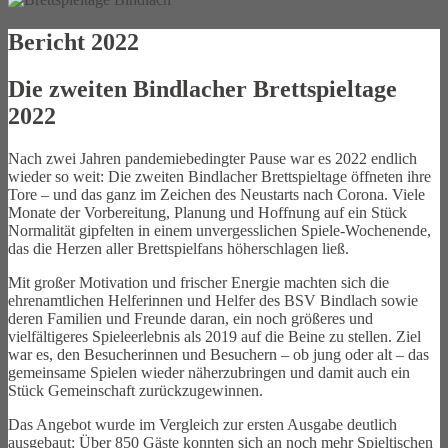
Bericht 2022
Die zweiten Bindlacher Brettspieltage
2022
Nach zwei Jahren pandemiebedingter Pause war es 2022 endlich
wieder so weit: Die zweiten Bindlacher Brettspieltage öffneten ihre
Tore – und das ganz im Zeichen des Neustarts nach Corona. Viele
Monate der Vorbereitung, Planung und Hoffnung auf ein Stück
Normalität gipfelten in einem unvergesslichen Spiele-Wochenende,
das die Herzen aller Brettspielfans höherschlagen ließ.
Mit großer Motivation und frischer Energie machten sich die
ehrenamtlichen Helferinnen und Helfer des BSV Bindlach sowie
deren Familien und Freunde daran, ein noch größeres und
vielfältigeres Spieleerlebnis als 2019 auf die Beine zu stellen. Ziel
war es, den Besucherinnen und Besuchern – ob jung oder alt – das
gemeinsame Spielen wieder näherzubringen und damit auch ein
Stück Gemeinschaft zurückzugewinnen.
Das Angebot wurde im Vergleich zur ersten Ausgabe deutlich
ausgebaut: Über 850 Gäste konnten sich an noch mehr Spieltischen