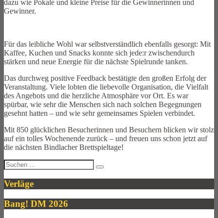
dazu wie Pokale und kleine Preise für die Gewinnerinnen und
Gewinner.
Für das leibliche Wohl war selbstverständlich ebenfalls gesorgt: Mit
Kaffee, Kuchen und Snacks konnte sich jede:r zwischendurch
stärken und neue Energie für die nächste Spielrunde tanken.
Das durchweg positive Feedback bestätigte den großen Erfolg der
Veranstaltung. Viele lobten die liebevolle Organisation, die Vielfalt
des Angebots und die herzliche Atmosphäre vor Ort. Es war
spürbar, wie sehr die Menschen sich nach solchen Begegnungen
gesehnt hatten – und wie sehr gemeinsames Spielen verbindet.
Mit 850 glücklichen Besucherinnen und Besuchern blicken wir stolz
auf ein tolles Wochenende zurück – und freuen uns schon jetzt auf
die nächsten Bindlacher Brettspieltage!
Suche
nach:
Verläge
Bang! DM 2026