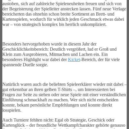
austoben, sich auf zahlreiche Spieleneuheiten freuen und sich von
der Begeisterung der Spielleiter anstecken lassen. Fünf neue Verlage
bereicherten das ohnehin schon breite Sortiment an Brett- und
Kartenspielen, wodurch für wirklich jeden Geschmack etwas dabei
war – von strategisch komplex bis herrlich unkompliziert.
Besonders hervorgehoben wurde in diesem Jahr der
Geschicklichkeitsbereich: Deutlich vergrößert, lud er Groß und
Klein zum Ausprobieren, Mitmachen und Lachen ein. Ein
besonderes Highlight war dabei der
Kicket
-Bereich, der für viele
spannende Duelle sorgte.
Natürlich waren auch die beliebten Spieleerklärer wieder mit dabei –
gut erkennbar an ihren gelben T-Shirts –, um Interessierten bei
Fragen zur Seite zu stehen oder neue Spiele mit einer verständlichen
Einführung schmackhaft zu machen. Wer sich nicht entscheiden
konnte, bekam persönliche Empfehlungen und konnte direkt
losspielen.
Auch Turniere fehlten nicht: Egal ob Strategie, Geschick oder
Kartenglück – der freundliche Wettkampfcharakter gehörte genauso