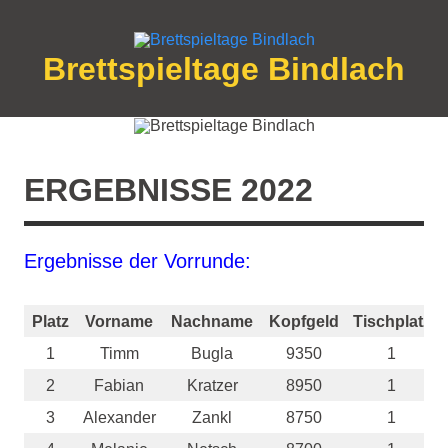
Zum
Inhalt
springen
Brettspieltage Bindlach
ERGEBNISSE 2022
Ergebnisse der Vorrunde:
Platz
Vorname
Nachname
Kopfgeld
Tischplatz
1
Timm
Bugla
9350
1
2
Fabian
Kratzer
8950
1
3
Alexander
Zankl
8750
1