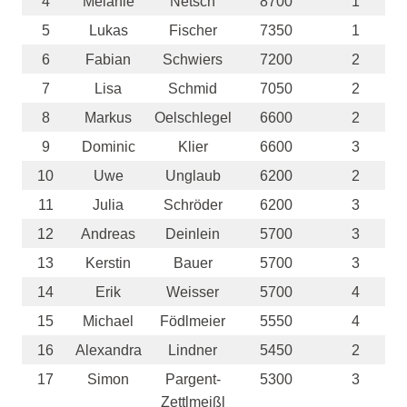
4
Melanie
Netsch
8700
1
5
Lukas
Fischer
7350
1
6
Fabian
Schwiers
7200
2
7
Lisa
Schmid
7050
2
8
Markus
Oelschlegel
6600
2
9
Dominic
Klier
6600
3
10
Uwe
Unglaub
6200
2
11
Julia
Schröder
6200
3
12
Andreas
Deinlein
5700
3
13
Kerstin
Bauer
5700
3
14
Erik
Weisser
5700
4
15
Michael
Födlmeier
5550
4
16
Alexandra
Lindner
5450
2
17
Simon
Pargent-
5300
3
Zettlmeißl