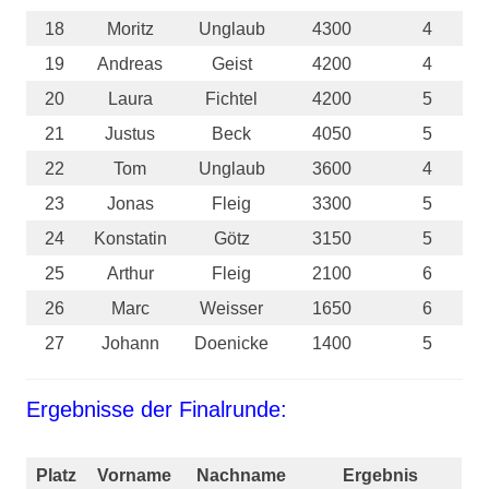
18
Moritz
Unglaub
4300
4
19
Andreas
Geist
4200
4
20
Laura
Fichtel
4200
5
21
Justus
Beck
4050
5
22
Tom
Unglaub
3600
4
23
Jonas
Fleig
3300
5
24
Konstatin
Götz
3150
5
25
Arthur
Fleig
2100
6
26
Marc
Weisser
1650
6
27
Johann
Doenicke
1400
5
Ergebnisse der Finalrunde:
Platz
Vorname
Nachname
Ergebnis