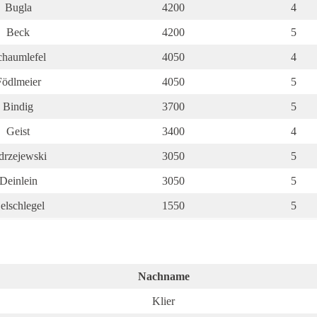
Bugla
4200
4
Beck
4200
5
chaumlefel
4050
4
Födlmeier
4050
5
Bindig
3700
5
Geist
3400
4
drzejewski
3050
5
Deinlein
3050
5
elschlegel
1550
5
Nachname
Klier