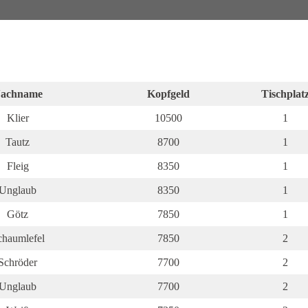
achname
Kopfgeld
Tischplat
Klier
10500
1
Tautz
8700
1
Fleig
8350
1
Unglaub
8350
1
Götz
7850
1
chaumlefel
7850
2
Schröder
7700
2
Unglaub
7700
2