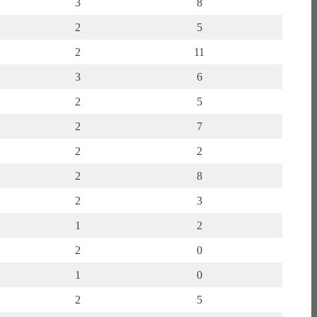
3
8
2
5
2
11
3
6
2
5
2
7
2
2
2
8
2
3
1
2
2
0
1
0
2
5