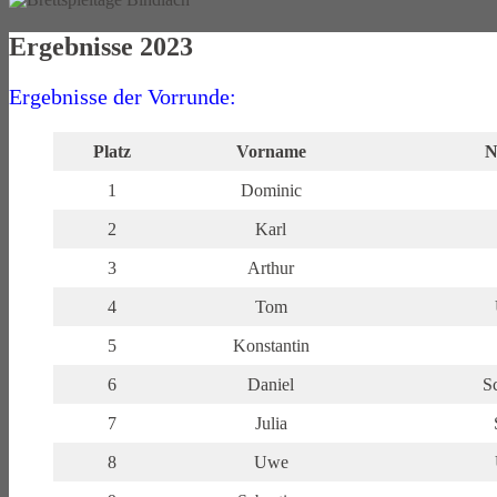
Ergebnisse 2023
Ergebnisse der Vorrunde:
Platz
Vorname
N
1
Dominic
2
Karl
3
Arthur
4
Tom
5
Konstantin
6
Daniel
S
7
Julia
8
Uwe