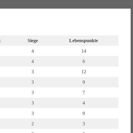
z
Siege
Lebenspunkte
4
14
4
6
3
12
3
9
3
7
3
4
3
9
2
3