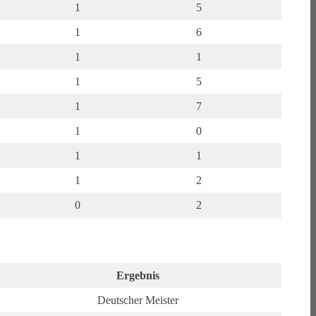
1
5
1
6
1
1
1
5
1
7
1
0
1
1
1
2
0
2
Ergebnis
Deutscher Meister