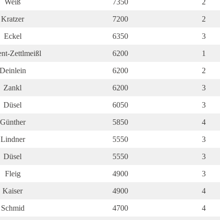
Weiß
7350
2
Kratzer
7200
2
Eckel
6350
3
nt-Zettlmeißl
6200
1
Deinlein
6200
2
Zankl
6200
3
Düsel
6050
3
Günther
5850
4
Lindner
5550
3
Düsel
5550
3
Fleig
4900
3
Kaiser
4900
4
Schmid
4700
4